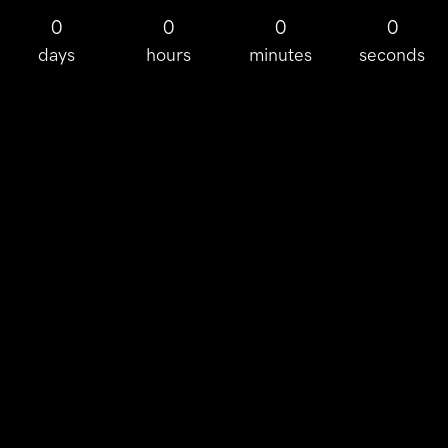
0
0
0
0
days
hours
minutes
seconds
Some more text about your replay:
Add anything else you want to right here! Lorem
ipsum dolor sit amet, consectetur adipiscing elit, sed
do eiusmod tempor incididunt ut labore et dolore
magna aliqua. Lorem ipsum dolor sit amet,
consectetur adipiscing elit, sed do eiusmod tempor
incididunt ut labore et dolore magna aliqua.