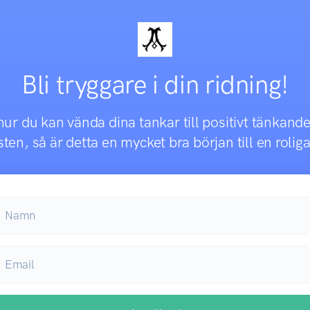
Bli tryggare i din ridning!
 hur du kan vända dina tankar till positivt tänkan
ten, så är detta en mycket bra början till en roliga